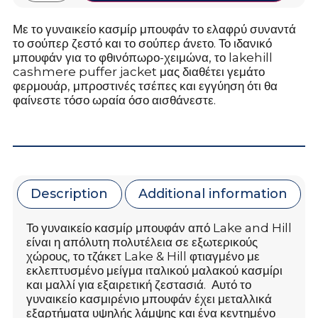
Με το γυναικείο κασμίρ μπουφάν το ελαφρύ συναντά
το σούπερ ζεστό και το σούπερ άνετο. Το ιδανικό
μπουφάν για το φθινόπωρο-χειμώνα, το lakehill
cashmere puffer jacket μας διαθέτει γεμάτο
φερμουάρ, μπροστινές τσέπες και εγγύηση ότι θα
φαίνεστε τόσο ωραία όσο αισθάνεστε.
Description
Additional information
Το γυναικείο κασμίρ μπουφάν από Lake and Hill
είναι η απόλυτη πολυτέλεια σε εξωτερικούς
χώρους, το τζάκετ Lake & Hill φτιαγμένο με
εκλεπτυσμένο μείγμα ιταλικού μαλακού κασμίρι
και μαλλί για εξαιρετική ζεστασιά. Αυτό το
γυναικείο κασμιρένιο μπουφάν έχει μεταλλικά
εξαρτήματα υψηλής λάμψης και ένα κεντημένο