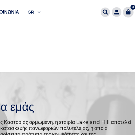
0
ΟΙΝΩΝΊΑ
GR
ια εμάς
ης Καστοριάς ορμώμενη, η εταιρία Lake and Hill αποτελεί
α κατασκευής πανωφοριών πολυτελείας, η οποία
ρίσει τα πρότυπα της κομψότητας και της