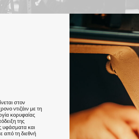
νεται στον
ονο ντιζάιν με τη
υργία κορυφαίας
όδειξη της
ς υφάσματα και
ε από τη διεθνή