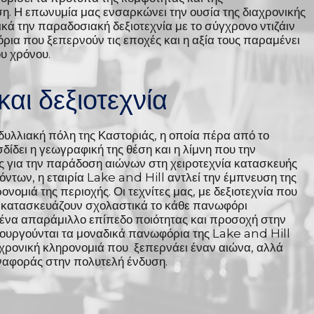
ση. Η επωνυμία μας ενσαρκώνει την ουσία της διαχρονικής
κά την παραδοσιακή δεξιοτεχνία με το σύγχρονο ντιζάιν
ρια που ξεπερνούν τις εποχές και η αξία τους παραμένει
υ χρόνου.
αι δεξιοτεχνία
ιδυλλιακή πόλη της Καστοριάς, η οποία πέρα από το
δίδει η γεωγραφική της θέση και η λίμνη που την
ως για την παράδοση αιώνων στη χειροτεχνία κατασκευής
όντων, η εταιρία Lake and Hill αντλεί την έμπνευση της
νομιά της περιοχής. Οι τεχνίτες μας, με δεξιοτεχνία που
, κατασκευάζουν σχολαστικά το κάθε πανωφόρι
 ένα απαράμιλλο επίπεδο ποιότητας και προσοχή στην
ιουργούνται τα μοναδικά πανωφόρια της Lake and Hill
αχρονική κληρονομιά που ξεπερνάει έναν αιώνα, αλλά
αναφοράς στην πολυτελή ένδυση.