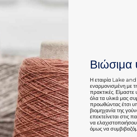
Βιώσιμα 
Η εταιρία Lake and 
εναρμονισμένη με τη
πρακτικές. Είμαστε
όλα τα υλικά μας σ
προωθώντας έτσι υπ
βιομηχανία της γούν
επεκτείνεται στις 
να ελαχιστοποιήσου
όμως να συμβιβαζόμ