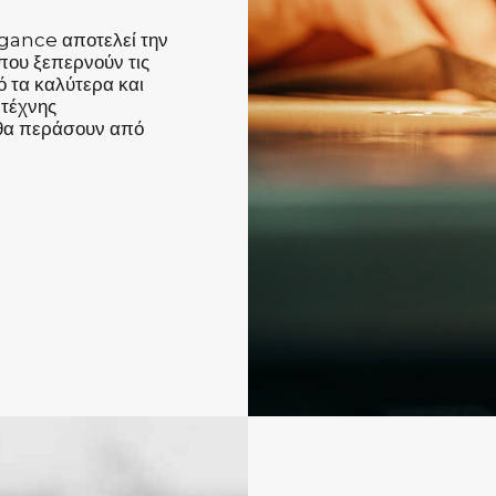
gance αποτελεί την
 που ξεπερνούν τις
 τα καλύτερα και
 τέχνης
 θα περάσουν από