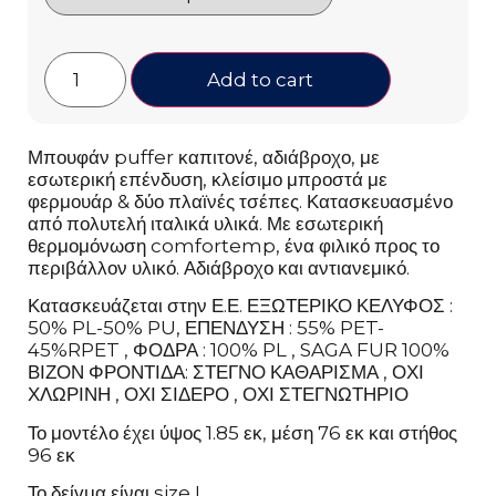
Add to cart
Μπουφάν puffer καπιτονέ, αδιάβροχο, με
εσωτερική επένδυση, κλείσιμο μπροστά με
φερμουάρ & δύο πλαϊνές τσέπες. Κατασκευασμένο
από πολυτελή ιταλικά υλικά. Με εσωτερική
θερμομόνωση comfortemp, ένα φιλικό προς το
περιβάλλον υλικό. Αδιάβροχο και αντιανεμικό.
Κατασκευάζεται στην Ε.Ε. ΕΞΩΤΕΡΙΚΟ ΚΕΛΥΦΟΣ :
50% PL-50% PU, ΕΠΕΝΔΥΣΗ : 55% PET-
45%RPET , ΦΟΔΡΑ : 100% PL , SAGA FUR 100%
ΒΙΖΟΝ ΦΡΟΝΤΙΔΑ: ΣΤΕΓΝΟ ΚΑΘΑΡΙΣΜΑ , ΟΧΙ
ΧΛΩΡΙΝΗ , ΟΧΙ ΣΙΔΕΡΟ , ΟΧΙ ΣΤΕΓΝΩΤΗΡΙΟ
Το μοντέλο έχει ύψος 1.85 εκ, μέση 76 εκ και στήθος
96 εκ
Το δείγμα είναι size L